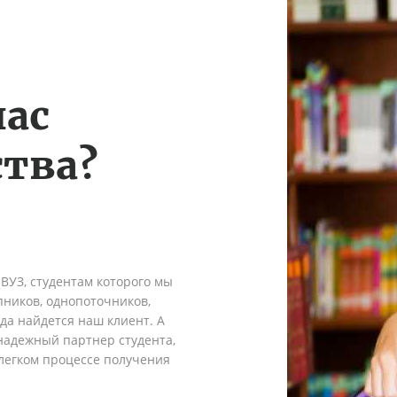
нас
тва?
 ВУЗ, студентам которого мы
пников, однопоточников,
гда найдется наш клиент. А
надежный партнер студента,
легком процессе получения