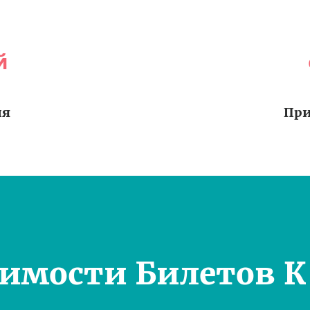
й
ия
При
оимости Билетов К