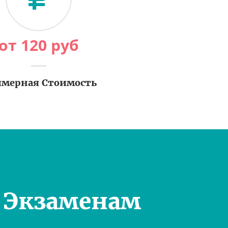
от
120
руб
мерная Стоимость
 Экзаменам