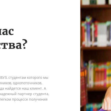
нас
тва?
 ВУЗ, студентам которого мы
пников, однопоточников,
гда найдется наш клиент. А
надежный партнер студента,
легком процессе получения