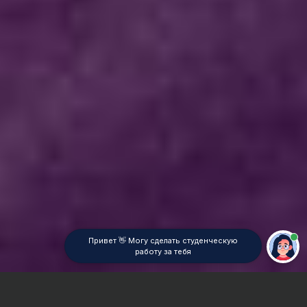
Привет 👋 Могу сделать студенческую
работу за тебя
Главная
Эссе