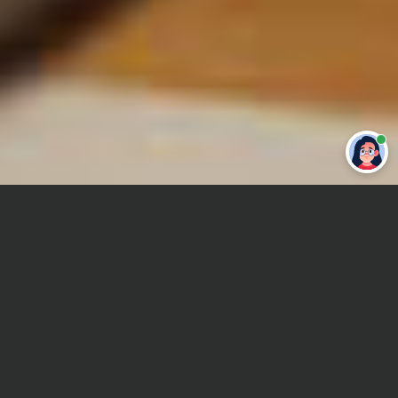
Привет 👋 Могу сделать студенческую
работу за тебя
Главная
Контрольная работа
C/C++
Сроки и Стоимость