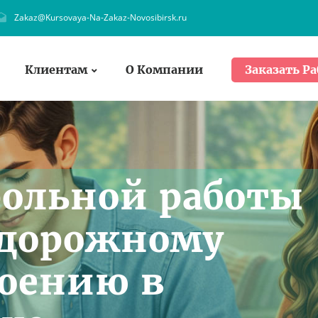
Zakaz@Kursovaya-Na-Zakaz-Novosibirsk.ru
Клиентам
О Компании
Заказать Ра
рольной работы
одорожному
оению в