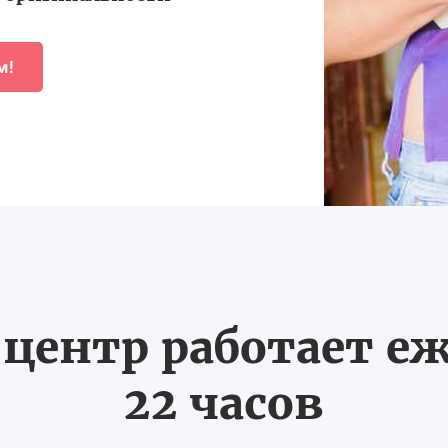
м!
ентр работает еж
22 часов