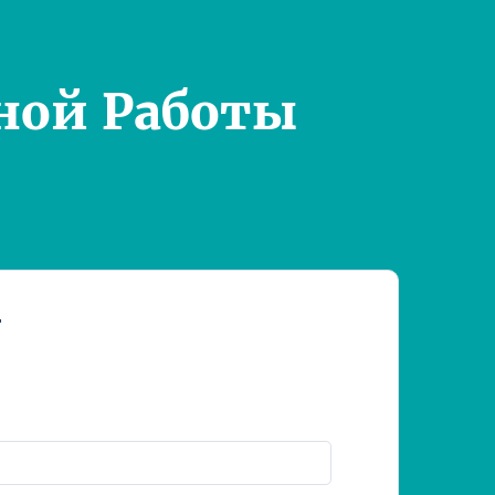
ной Работы
т