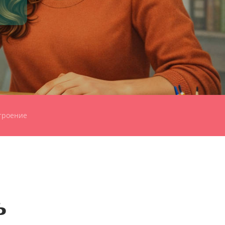
троение
ь