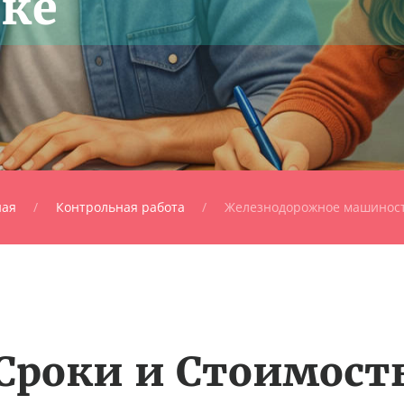
ке
ная
Контрольная работа
Железнодорожное машинос
Сроки и Стоимост