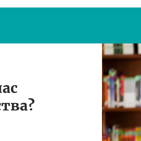
нас
тва?