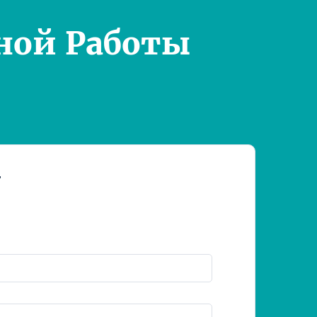
ной Работы
т