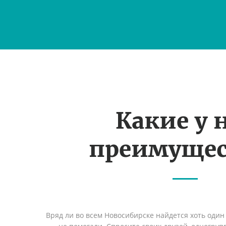
Какие у 
преимущес
Вряд ли во всем Новосибирске найдется хоть один