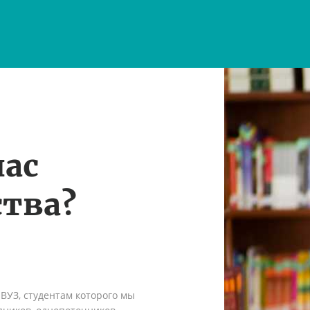
нас
тва?
 ВУЗ, студентам которого мы