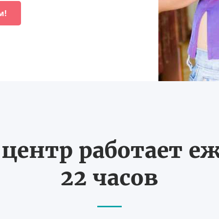
м!
ентр работает еж
22 часов