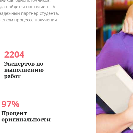
пников, однопоточников,
гда найдется наш клиент. А
надежный партнер студента,
легком процессе получения
2204
Экспертов по
выполнению
работ
97
%
Процент
оригинальности