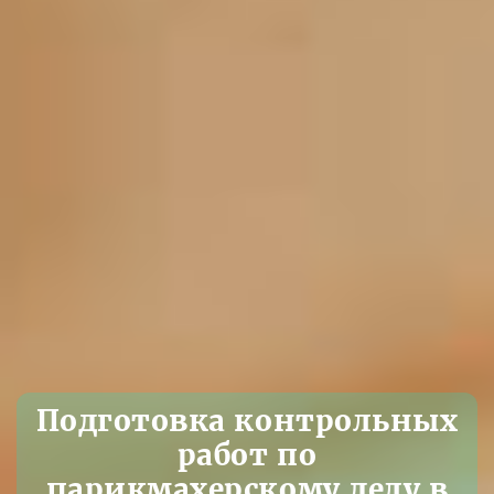
Подготовка контрольных
работ по
парикмахерскому делу в