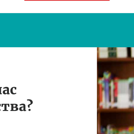
нас
тва?