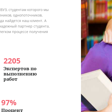
 ВУЗ, студентам которого мы
пников, однопоточников,
гда найдется наш клиент. А
надежный партнер студента,
легком процессе получения
2205
Экспертов по
выполнению
работ
97
%
Процент