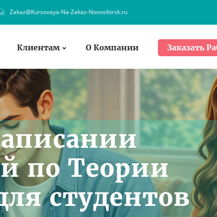
Zakaz@Kursovaya-Na-Zakaz-Novosibirsk.ru
Клиентам
О Компании
Заказать Ра
написании
й по Теории
для студентов