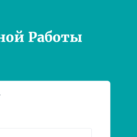
ной Работы
т