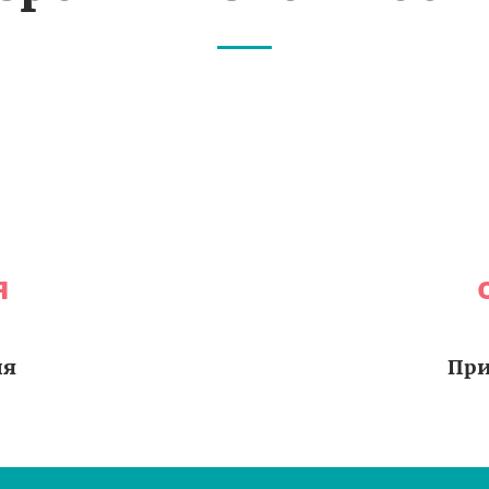
я
ия
При