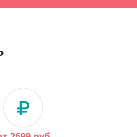
ь
от
2699
руб