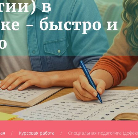
гии) в
ке - быстро и
о
ная
Курсовая работа
Специальная педагогика (дефек