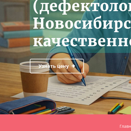
(дефектоло
Новосибирс
качественн
Узнать цену
Глав