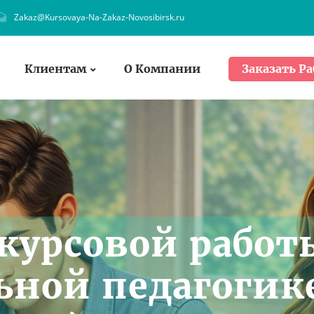
Zakaz@Kursovaya-Na-Zakaz-Novosibirsk.ru
Клиентам
О Компании
Заказать Ра
курсовой работ
ьной педагогик