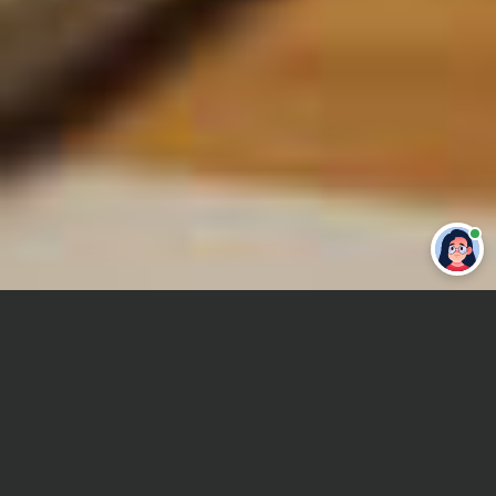
Привет 👋 Могу сделать студенческую
работу за тебя
Главная
Отчет по практике
Анатомия
Сроки и Стоимость