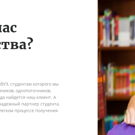
нас
тва?
 ВУЗ, студентам которого мы
пников, однопоточников,
гда найдется наш клиент. А
надежный партнер студента,
легком процессе получения