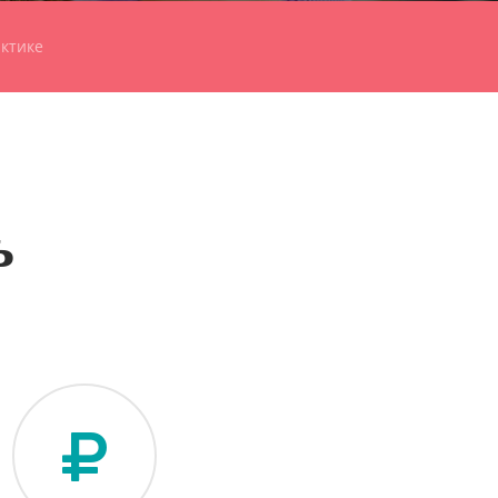
ктике
ь