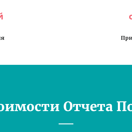
й
ия
При
оимости Отчета П