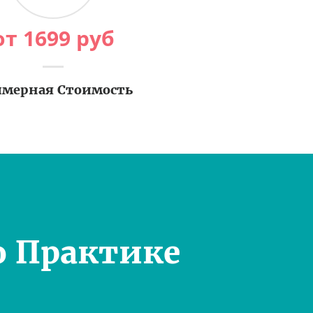
от
1699
руб
мерная Стоимость
о Практике