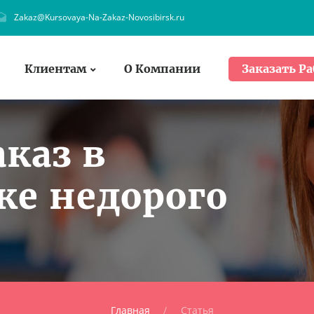
Zakaz@Kursovaya-Na-Zakaz-Novosibirsk.ru
Клиентам
О Компании
Заказать Ра
аказ в
ке недорого
Главная
Статья