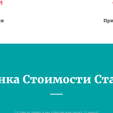
й
ия
При
нка Стоимости Ст
Оставьте заявку и мы ответим вам через 15 минут!