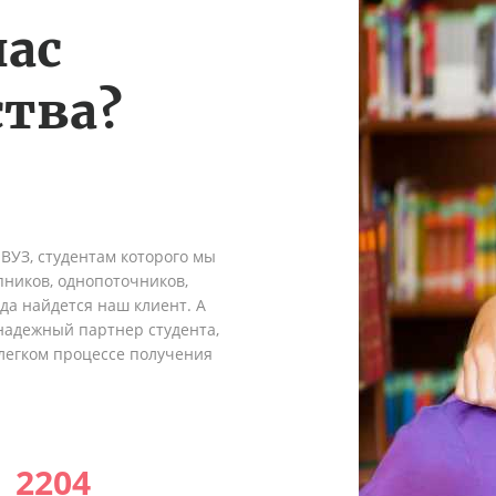
нас
тва?
 ВУЗ, студентам которого мы
пников, однопоточников,
гда найдется наш клиент. А
надежный партнер студента,
легком процессе получения
2204