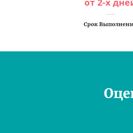
от 2-х дне
Срок Выполнен
Оце