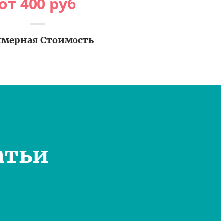
от
400
руб
мерная Стоимость
атьи