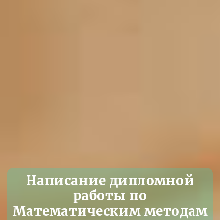
Написание дипломной
работы по
Математическим методам