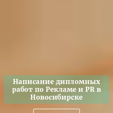
Написание дипломных
работ по Рекламе и PR в
Новосибирске