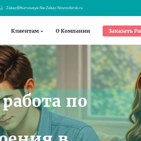
Zakaz@Kursovaya-Na-Zakaz-Novosibirsk.ru
Клиентам
О Компании
Заказать Ра
работа по
и
оения в