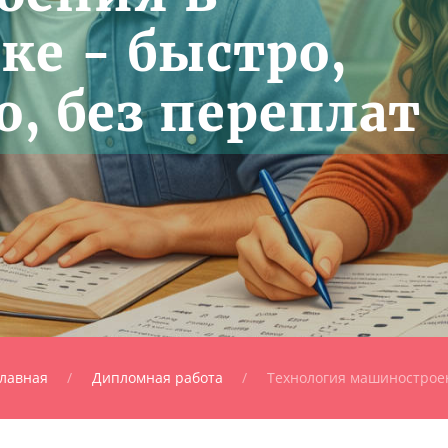
ке - быстро,
, без переплат
лавная
Дипломная работа
Технология машинострое