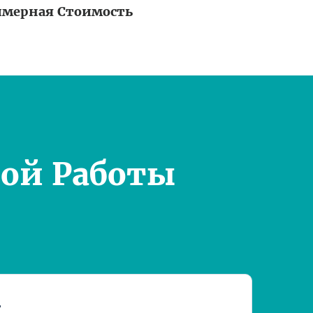
мерная Стоимость
ой Работы
т