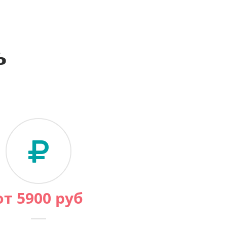
ь
от
5900
руб