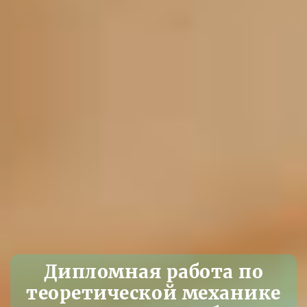
Дипломная работа по
теоретической механике