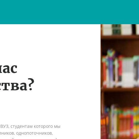
нас
тва?
 ВУЗ, студентам которого мы
пников, однопоточников,