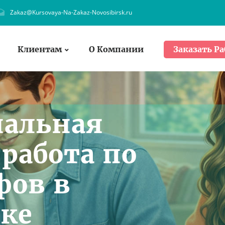
Zakaz@Kursovaya-Na-Zakaz-Novosibirsk.ru
Клиентам
О Компании
Заказать Ра
нальная
работа по
фов в
ке