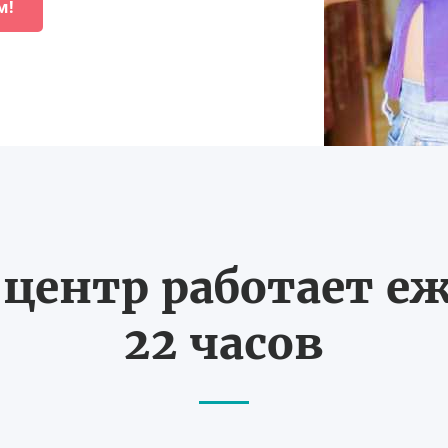
м!
ентр работает еж
22 часов