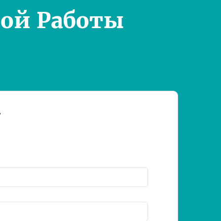
ой Работы
т