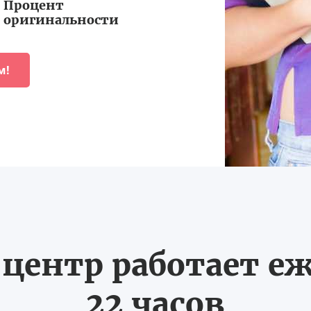
Процент
оригинальности
м!
ентр работает еж
22 часов