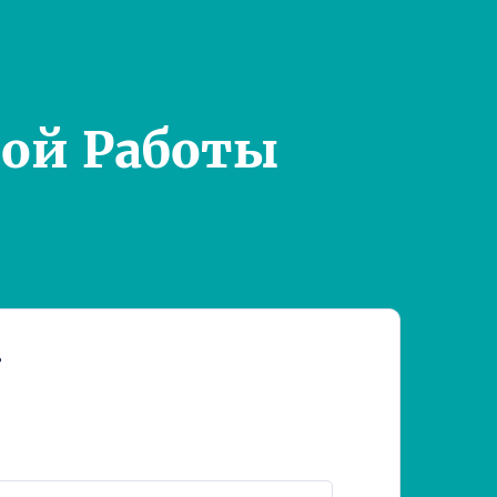
ой Работы
т