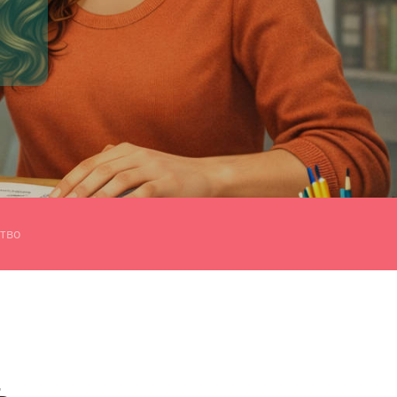
тво
ь