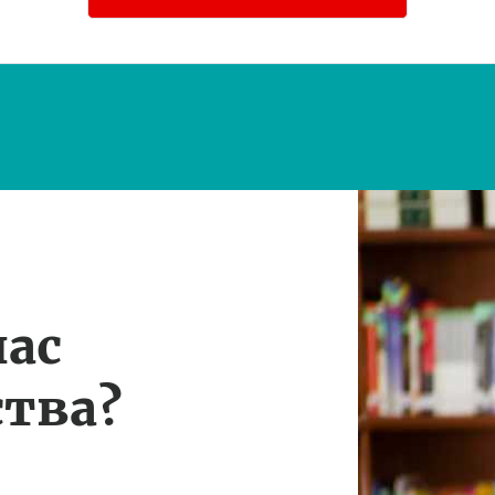
нас
тва?