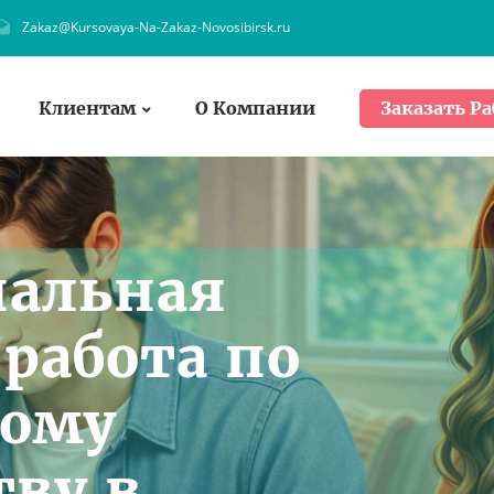
Zakaz@Kursovaya-Na-Zakaz-Novosibirsk.ru
Клиентам
О Компании
Заказать Ра
нальная
работа по
ному
тву в