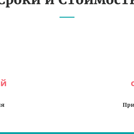
ей
ия
При