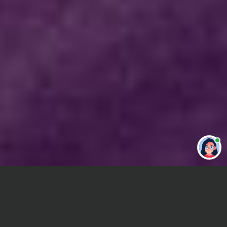
Привет 👋 Могу сделать студенческую
работу за тебя
Главная
ВУЗы Новосибирска
НФ МПГУ
Контрольная работа