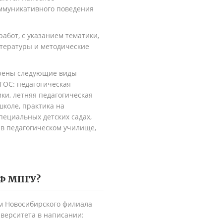
оммуникативного поведения
абот, с указанием тематики,
тературы и методические
.
рены следующие виды
ГОС: педагогическая
ки, летняя педагогическая
школе, практика на
пециальных детских садах,
 в педагогическом училище,
Ф МПГУ
?
м Новосибирского филиала
иверситета в написании: