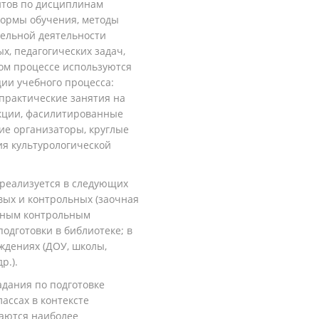
нтов по дисциплинам
формы обучения, методы
ельной деятельности
, педагогических задач,
ном процессе используются
ии учебного процесса:
 практические занятия на
екции, фасилитированные
ие организаторы, круглые
ия культурологической
 реализуется в следующих
вых и контрольных (заочная
анным контрольным
одготовки в библиотеке; в
ждениях (ДОУ, школы,
р.).
дания по подготовке
ассах в контексте
ваются наиболее