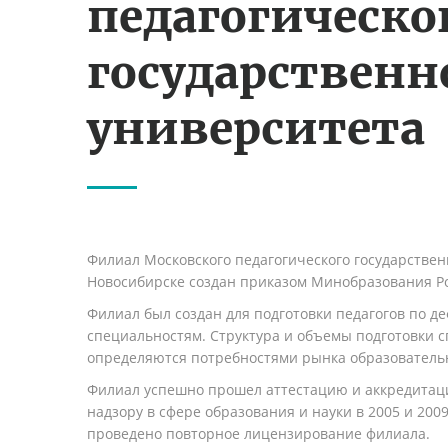
педагогическо
государственн
университета
Филиал Московского педагогического государствен
Новосибирске создан приказом Минобразования Рос
Филиал был создан для подготовки педагогов по д
специальностям. Структура и объемы подготовки 
определяются потребностями рынка образовательн
Филиал успешно прошел аттестацию и аккредитац
надзору в сфере образования и науки в 2005 и 2009 
проведено повторное лицензирование филиала.