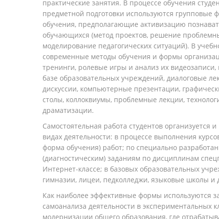
практические занятия. В процессе обучения студе
предметной подготовки используются групповые 
обучения, предполагающие активизацию познават
обучающихся (метод проектов, решение проблемных
моделирование педагогических ситуаций). В учеб
современные методы обучения и формы организац
тренинги, ролевые игры и анализ их видеозаписи,
базе образовательных учреждений, диалоговые л
дискуссии, компьютерные презентации, графическ
столы, коллоквиумы, проблемные лекции, технолог
драматизации.
Самостоятельная работа студентов организуется и
видах деятельности: в процессе выполнения курсо
форма обучения) работ; по специально разработ
(диагностическим) заданиям по дисциплинам спецп
Интернет-классе; в базовых образовательных учре
гимназии, лицеи, педколледжи, языковые школы и д
Как наиболее эффективные формы используются за
самоанализа деятельности в экспериментальных кл
модернизации общего образования, где отрабаты