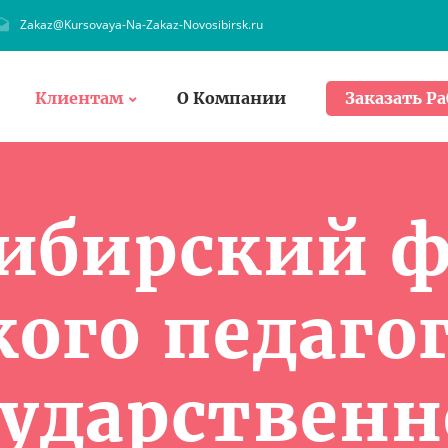
Zakaz@Kursovaya-Na-Zakaz-Novosibirsk.ru
Клиентам
О Компании
Заказать Ра
ибирский 
ого педаго
сударственн