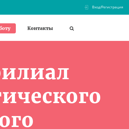
Вход/Регистрация
Контакты
боту
филиал
гического
ого