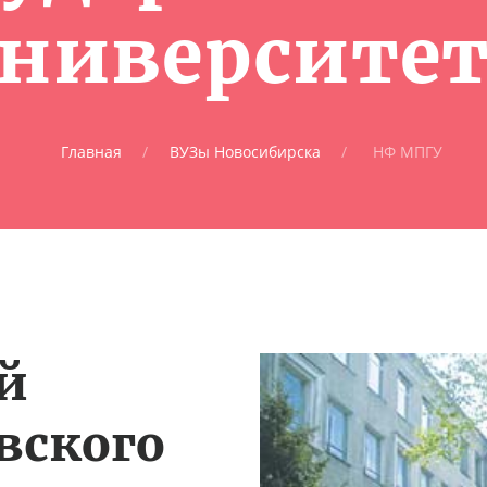
университет
Главная
ВУЗы Новосибирска
НФ МПГУ
й
вского