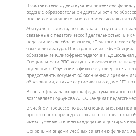
В соответствии с действующей лицензией филиалу
ведение образовательной деятельности по образ
высшего и дополнительного профессионального об
Абитуриенты ежегодно поступают в вуз на специал
связанные с педагогической деятельностью. В их ч
педагогическое образование», «Педагогическое обр
язык и литература, Иностранный язык)», «Специал
образование (Олигофренопедагогика, Дошкольная д
Специальности ВПО доступны к освоению на вече
отделениях. Обучение в филиале университета пл
предоставить документ об оконченном среднем и
образовании, а также сертификаты о сдаче ЕГЭ п
В состав филиала входит кафедра гуманитарного о
возглавляет Горбунова А. Ю., кандидат педагогичес
В учебном процессе по всем специальностям прин
профессорско-преподавательского состава, около
имеют ученые степени кандидатов и докторов наук
Основными видами учебных занятий в филиале яв