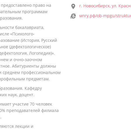
 предоставлено право на
г. Новосибирск, ул. Крас
овательным программам
мпгу.рф/ob-mpgu/struktura/f
разования.
ьности бакалавриата,
исле «Психолого-
азование (История, Русский
ьное (дефектологическое)
ефектология, Логопедия)».
рнем и очно-заочном
атное. Абитуриенты должны
ли среднем профессиональном
о профильным предметам.
бразования. Кафедру
ких наук, доцент.
имает участие 70 человек
 60% преподавателей филиала
.
ляются лекции и