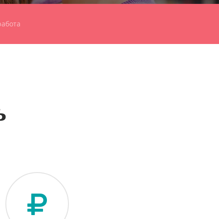
работа
ь