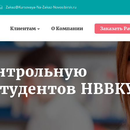
Zakaz@Kursovaya-Na-Zakaz-Novosibirsk.ru
Клиентам
О Компании
Заказать Ра
онтрольную
студентов НВВК