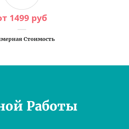
от
1499
руб
мерная Стоимость
ной Работы