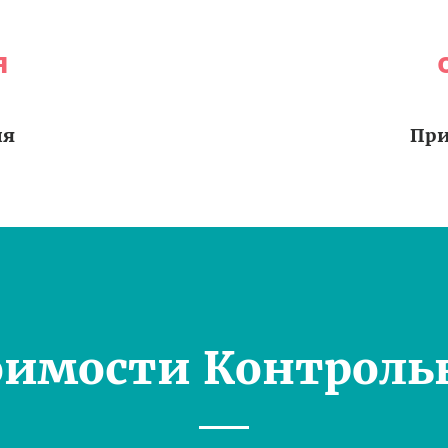
я
ия
При
оимости Контроль