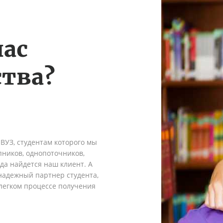
нас
тва?
 ВУЗ, студентам которого мы
пников, однопоточников,
гда найдется наш клиент. А
надежный партнер студента,
легком процессе получения