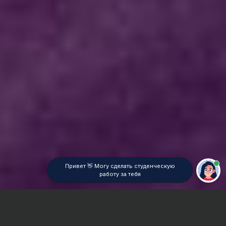
Привет 👋 Могу сделать студенческую
работу за тебя
Главная
ВУЗы Новосибирска
СИМОР
Контрольная работа