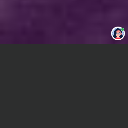
Привет 👋 Могу сделать студенческую
работу за тебя
Главная
ВУЗы Новосибирска
СГУПС
Контрольная работа
Сроки и Стоимость