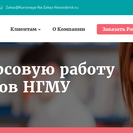
Zakaz@Kursovaya-Na-Zakaz-Novosibirsk.ru
Клиентам
О Компании
Заказать Ра
рсовую работу
тов НГМУ