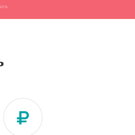
бота
ь