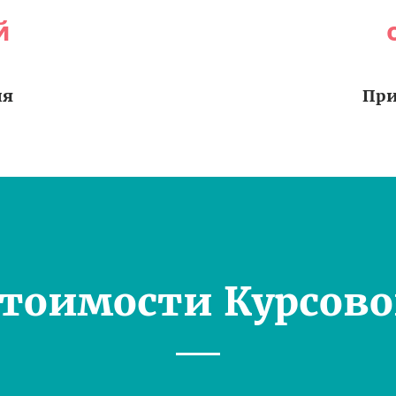
й
ия
При
Стоимости Курсово