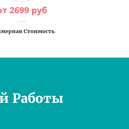
от
2699
руб
мерная Стоимость
й Работы