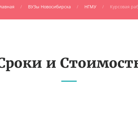
лавная
ВУЗы Новосибирска
НГМУ
Курсовая ра
Сроки и Стоимост