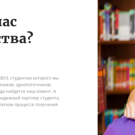
нас
тва?
 ВУЗ, студентам которого мы
пников, однопоточников,
гда найдется наш клиент. А
надежный партнер студента,
легком процессе получения