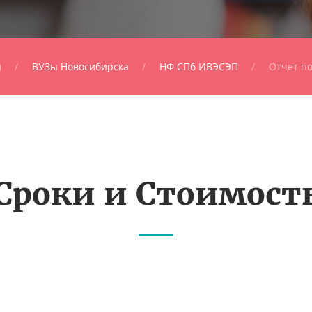
я
ВУЗы Новосибирска
НФ СПб ИВЭСЭП
Отчет по
Сроки и Стоимост