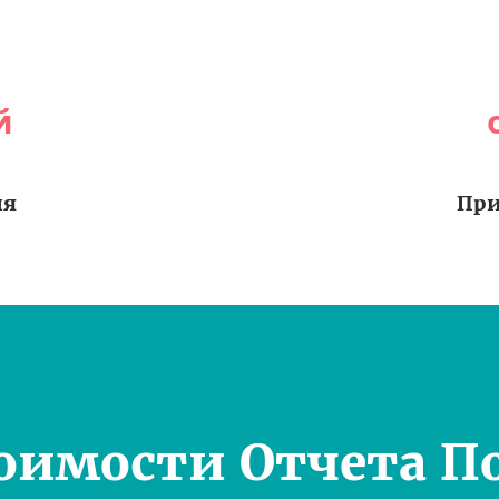
й
ия
При
оимости Отчета П