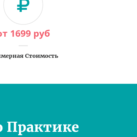
от
1699
руб
мерная Стоимость
о Практике