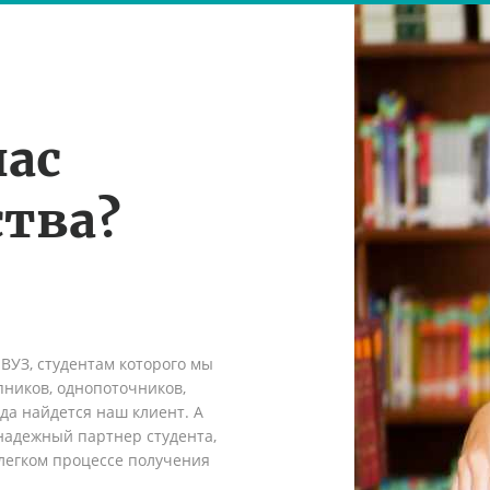
нас
тва?
 ВУЗ, студентам которого мы
пников, однопоточников,
гда найдется наш клиент. А
надежный партнер студента,
легком процессе получения