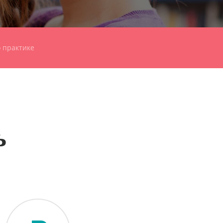
 практике
ь