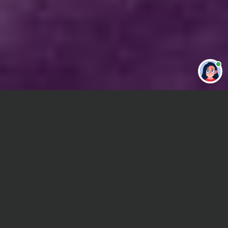
Привет 👋 Могу сделать студенческую
работу за тебя
Главная
ВУЗы Новосибирска
НГУАДИ
Отчет по практике
Сроки и Стоимость