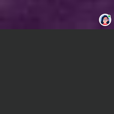
Привет 👋 Могу сделать студенческую
работу за тебя
Главная
ВУЗы Новосибирска
НФ СПб ИВЭСЭП
Реферат
Сроки и Стоимость