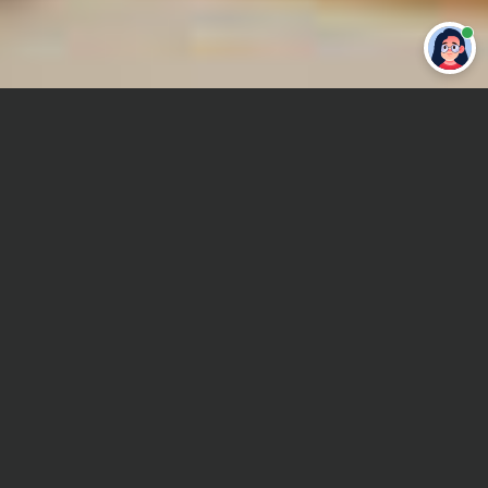
Привет 👋 Могу сделать студенческую
работу за тебя
Главная
Реферат
Теория воспитания
Сроки и Стоимость