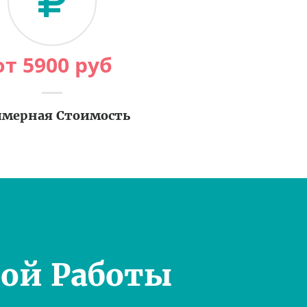
от
5900
руб
мерная Стоимость
ой Работы