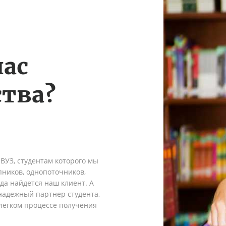
нас
тва?
 ВУЗ, студентам которого мы
пников, однопоточников,
гда найдется наш клиент. А
надежный партнер студента,
легком процессе получения