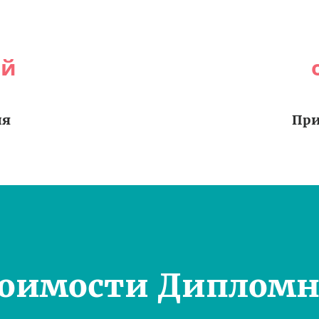
ей
ия
При
тоимости Дипломн