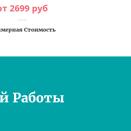
от
2699
руб
мерная Стоимость
й Работы