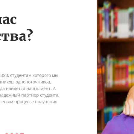
нас
тва?
 ВУЗ, студентам которого мы
пников, однопоточников,
гда найдется наш клиент. А
надежный партнер студента,
легком процессе получения