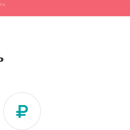
ота
ь