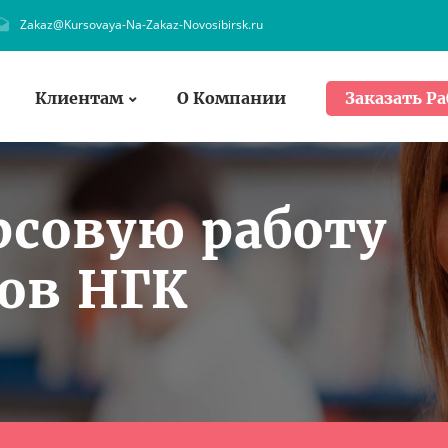
Zakaz@Kursovaya-Na-Zakaz-Novosibirsk.ru
Клиентам
О Компании
Заказать Ра
рсовую работу
ов НГК