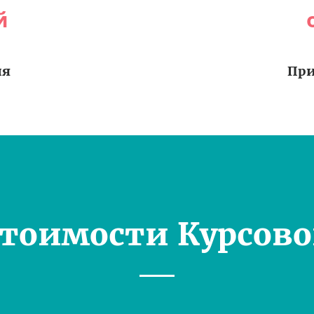
й
ия
При
Стоимости Курсово