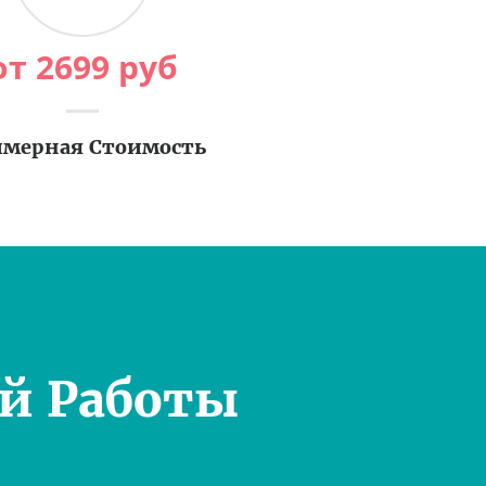
от
2699
руб
мерная Стоимость
й Работы