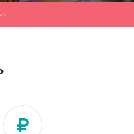
работа
ь