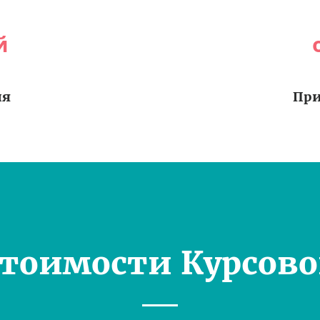
й
ия
При
Стоимости Курсово