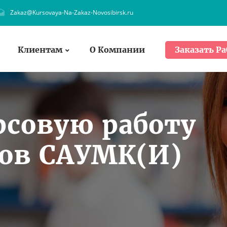
Zakaz@Kursovaya-Na-Zakaz-Novosibirsk.ru
Клиентам
О Компании
Заказать Ра
рсовую работу
тов САУМК(И)