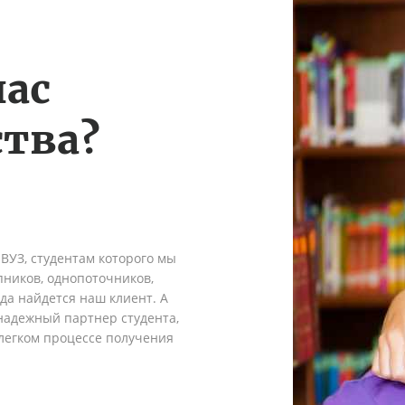
нас
тва?
 ВУЗ, студентам которого мы
пников, однопоточников,
гда найдется наш клиент. А
надежный партнер студента,
легком процессе получения