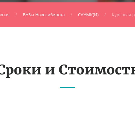
вная
ВУЗы Новосибирска
САУМК(И)
Курсовая 
Сроки и Стоимост