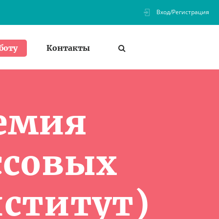
Вход/Регистрация
Контакты
боту
демия
ссовых
ститут)