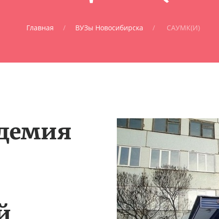
Главная
ВУЗы Новосибирска
САУМК(И)
адемия
й