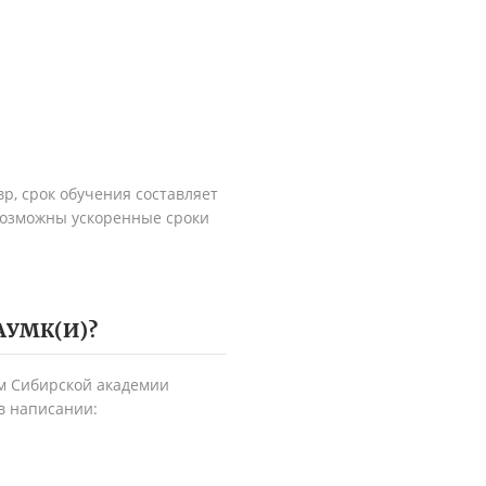
р, срок обучения составляет
 Возможны ускоренные сроки
АУМК(И)
?
м Сибирской академии
в написании: