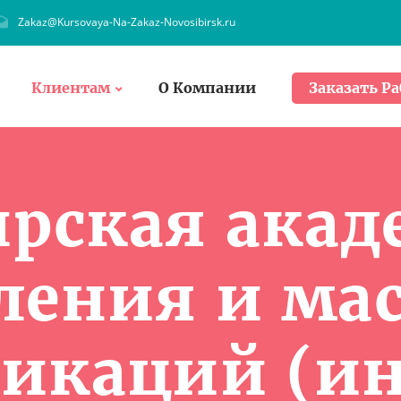
Zakaz@Kursovaya-Na-Zakaz-Novosibirsk.ru
Клиентам
О Компании
Заказать Ра
рская ака
ления и ма
икаций (ин