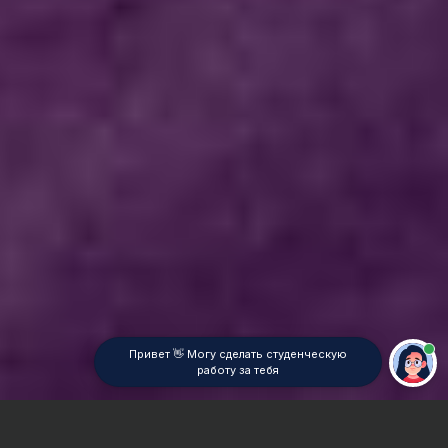
Привет 👋 Могу сделать студенческую
работу за тебя
Главная
ВУЗы Новосибирска
СибГУТИ
Реферат