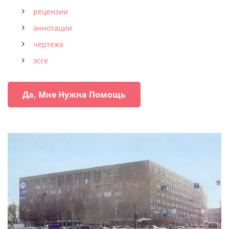
рецензии
аннотации
чертежа
эссе
Да, Мне Нужна Помощь